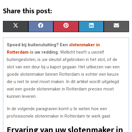
Share this post:
S
S
S
S
S
X
F
P
L
E
H
H
H
H
H
(
A
I
I
M
Spoed bij buitensluiting? Een
slotenmaker in
A
A
A
A
A
T
C
N
N
A
Rotterdam
is uw redding.
Wellicht heeft u uwzelf
R
R
R
R
R
W
E
T
K
I
buitengesloten, is uw sleutel afgebroken in het slot, of de
slot van een deur bij u kapot gegaan. Het uitkiezen van een
E
E
E
E
E
I
B
E
E
L
goede slotenmaker binnen Rotterdam is echter een keuze
O
O
O
O
O
T
O
R
D
die u niet te snel moet maken. In dit artikel wordt uitgelegd
wat een goede slotenmaker in Rotterdam precies moet
N
N
N
N
N
T
O
E
I
kunnen leveren.
E
K
S
N
In de volgende paragraven komt u te weten hoe een
R
T
profesisonele slotenmaker in Rotterdam te werk gaat.
)
Ervaring van uw slotenmaker in