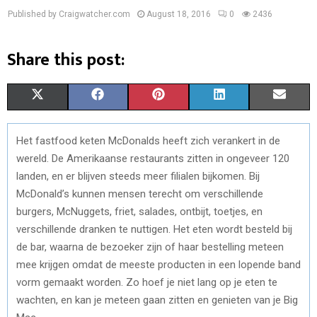
Published by Craigwatcher.com
August 18, 2016
0
2436
Share this post:
S
S
S
S
S
X
F
P
L
E
H
H
H
H
H
(
A
I
I
M
Het fastfood keten McDonalds heeft zich verankert in de
A
A
A
A
A
T
C
N
N
A
wereld. De Amerikaanse restaurants zitten in ongeveer 120
R
R
R
R
R
W
E
T
K
I
landen, en er blijven steeds meer filialen bijkomen. Bij
McDonald’s kunnen mensen terecht om verschillende
E
E
E
E
E
I
B
E
E
L
burgers, McNuggets, friet, salades, ontbijt, toetjes, en
O
O
O
O
O
T
O
R
D
verschillende dranken te nuttigen. Het eten wordt besteld bij
de bar, waarna de bezoeker zijn of haar bestelling meteen
N
N
N
N
N
T
O
E
I
mee krijgen omdat de meeste producten in een lopende band
E
K
S
N
vorm gemaakt worden. Zo hoef je niet lang op je eten te
wachten, en kan je meteen gaan zitten en genieten van je Big
R
T