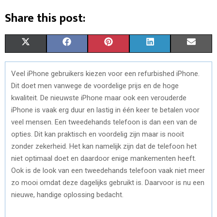
Share this post:
S
S
S
S
S
X
F
P
L
E
H
H
H
H
H
(
A
I
I
M
Veel iPhone gebruikers kiezen voor een refurbished iPhone.
A
A
A
A
A
T
C
N
N
A
Dit doet men vanwege de voordelige prijs en de hoge
R
R
R
R
R
W
E
T
K
I
kwaliteit. De nieuwste iPhone maar ook een verouderde
iPhone is vaak erg duur en lastig in één keer te betalen voor
E
E
E
E
E
I
B
E
E
L
veel mensen. Een tweedehands telefoon is dan een van de
O
O
O
O
O
T
O
R
D
opties. Dit kan praktisch en voordelig zijn maar is nooit
zonder zekerheid. Het kan namelijk zijn dat de telefoon het
N
N
N
N
N
T
O
E
I
niet optimaal doet en daardoor enige mankementen heeft.
E
K
S
N
Ook is de look van een tweedehands telefoon vaak niet meer
zo mooi omdat deze dagelijks gebruikt is. Daarvoor is nu een
R
T
nieuwe, handige oplossing bedacht.
)