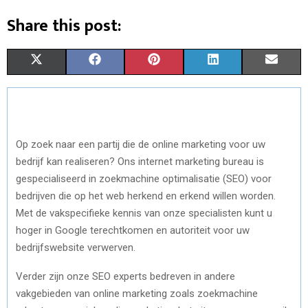
Share this post:
S
S
S
S
S
X
F
P
L
E
H
H
H
H
H
(
A
I
I
M
A
A
A
A
A
T
C
N
N
A
R
R
R
R
R
W
E
T
K
I
Op zoek naar een partij die de online marketing voor uw
E
E
E
E
E
bedrijf kan realiseren? Ons internet marketing bureau is
I
B
E
E
L
gespecialiseerd in zoekmachine optimalisatie (SEO) voor
O
O
O
O
O
T
O
R
D
bedrijven die op het web herkend en erkend willen worden.
N
N
N
N
N
T
O
E
I
Met de vakspecifieke kennis van onze specialisten kunt u
hoger in Google terechtkomen en autoriteit voor uw
E
K
S
N
bedrijfswebsite verwerven.
R
T
Verder zijn onze SEO experts bedreven in andere
)
vakgebieden van online marketing zoals zoekmachine