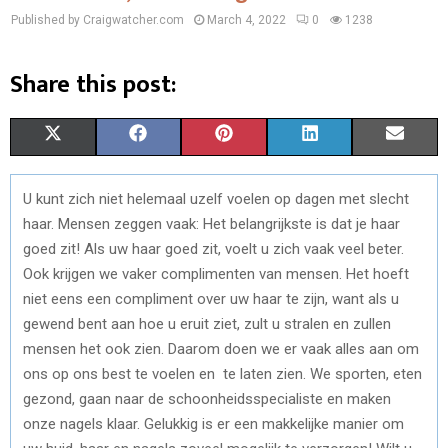
Published by Craigwatcher.com
March 4, 2022
0
1238
Share this post:
S
S
S
S
S
X
F
P
L
E
H
H
H
H
H
(
A
I
I
M
U kunt zich niet helemaal uzelf voelen op dagen met slecht
A
A
A
A
A
T
C
N
N
A
haar. Mensen zeggen vaak: Het belangrijkste is dat je haar
R
R
R
R
R
W
E
T
K
I
goed zit! Als uw haar goed zit, voelt u zich vaak veel beter.
Ook krijgen we vaker complimenten van mensen. Het hoeft
E
E
E
E
E
I
B
E
E
L
niet eens een compliment over uw haar te zijn, want als u
O
O
O
O
O
T
O
R
D
gewend bent aan hoe u eruit ziet, zult u stralen en zullen
mensen het ook zien. Daarom doen we er vaak alles aan om
N
N
N
N
N
T
O
E
I
ons op ons best te voelen en te laten zien. We sporten, eten
E
K
S
N
gezond, gaan naar de schoonheidsspecialiste en maken
onze nagels klaar. Gelukkig is er een makkelijke manier om
R
T