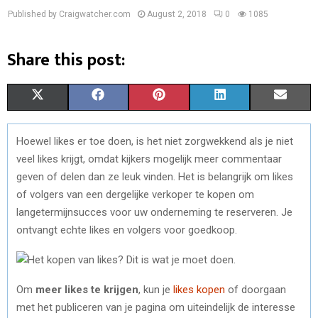
Published by Craigwatcher.com
August 2, 2018
0
1085
Share this post:
S
S
S
S
S
X
F
P
L
E
H
H
H
H
H
(
A
I
I
M
Hoewel likes er toe doen, is het niet zorgwekkend als je niet
A
A
A
A
A
T
C
N
N
A
veel likes krijgt, omdat kijkers mogelijk meer commentaar
R
R
R
R
R
W
E
T
K
I
geven of delen dan ze leuk vinden. Het is belangrijk om likes
of volgers van een dergelijke verkoper te kopen om
E
E
E
E
E
I
B
E
E
L
langetermijnsucces voor uw onderneming te reserveren. Je
O
O
O
O
O
T
O
R
D
ontvangt echte likes en volgers voor goedkoop.
N
N
N
N
N
T
O
E
I
E
K
S
N
Om
meer likes te krijgen
, kun je
likes kopen
of doorgaan
R
T
met het publiceren van je pagina om uiteindelijk de interesse