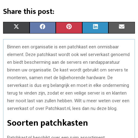
Share this post:
S
S
S
S
S
X
F
P
L
E
H
H
H
H
H
(
A
I
I
M
Binnen een organisatie is een patchkast een onmisbaar
A
A
A
A
A
T
C
N
N
A
element. Deze patchkast wordt ook wel serverkast genoemd
R
R
R
R
R
W
E
T
K
I
en biedt bescherming aan de servers en randapparatuur
binnen uw organisatie. De kast wordt gebruikt om servers te
E
E
E
E
E
I
B
E
E
L
monteren, samen met de bijbehorende hardware. De
O
O
O
O
O
T
O
R
D
serverkast is dus erg belangrijk en moet in elke onderneming
terug te vinden zijn, zodat er een veilige server is en klanten
N
N
N
N
N
T
O
E
I
hier nooit last van zullen hebben. Wilt u meer weten over een
E
K
S
N
serverkast of over Patchkast.nl, lees dan nu deze blog.
R
T
Soorten patchkasten
)
Patchkast.nl beschikt over een ruim assortiment