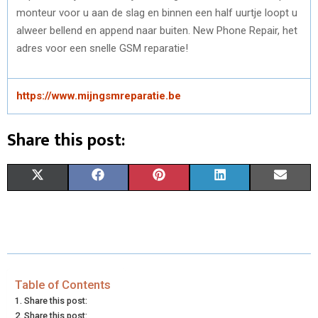
)
monteur voor u aan de slag en binnen een half uurtje loopt u
alweer bellend en append naar buiten. New Phone Repair, het
adres voor een snelle GSM reparatie!
https://www.mijngsmreparatie.be
Share this post:
S
S
S
S
S
X
F
P
L
E
H
H
H
H
H
(
A
I
I
M
A
A
A
A
A
T
C
N
N
A
R
R
R
R
R
W
E
T
K
I
E
E
E
E
E
I
B
E
E
L
Table of Contents
Share this post:
O
O
O
O
O
T
O
R
D
Share this post: