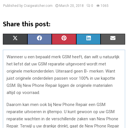
Published by Craigwatcher.com
March 20, 2018
0
1065
Share this post:
S
S
S
S
S
X
F
P
L
E
H
H
H
H
H
(
A
I
I
M
Wanneer u een bepaald merk GSM heeft, dan wilt u natuurlijk
A
A
A
A
A
T
C
N
N
A
het liefst dat uw GSM reparatie uitgevoerd wordt met
R
R
R
R
R
W
E
T
K
I
originele merkonderdelen. Uiteraard geen B- merken. Want
juist originele onderdelen passen voor 100% in uw kapotte
E
E
E
E
E
I
B
E
E
L
GSM. Bij New Phone Repair liggen de originele materialen
O
O
O
O
O
T
O
R
D
altijd op voorraad.
N
N
N
N
N
T
O
E
I
Daarom kan men ook bij New Phone Repair een GSM
E
K
S
N
reparatie uitvoeren in ijltempo. U kunt gewoon op uw GSM
reparatie wachten in de verschillende zaken van New Phone
R
T
Repair. Terwijl u uw drankje drinkt, gaat de New Phone Repair