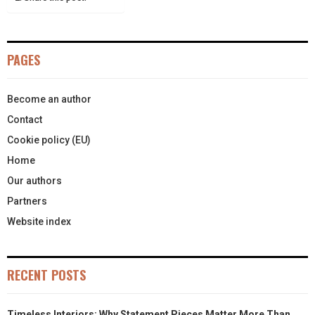
N
N
N
N
N
T
O
E
I
E
K
S
N
PAGES
R
T
)
Become an author
Contact
Cookie policy (EU)
Home
Our authors
Partners
Website index
RECENT POSTS
Timeless Interiors: Why Statement Pieces Matter More Than