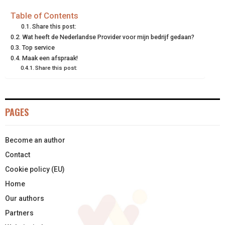
E
E
E
E
E
I
B
E
E
L
Table of Contents
Share this post:
O
O
O
O
O
T
O
R
D
Wat heeft de Nederlandse Provider voor mijn bedrijf gedaan?
Top service
N
N
N
N
N
T
O
E
I
Maak een afspraak!
E
K
S
N
Share this post:
R
T
)
PAGES
Become an author
Contact
Cookie policy (EU)
Home
Our authors
Partners