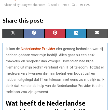
Published by Craigwatcher.com
April 11, 2018
0
1090
Share this post:
S
S
S
S
S
X
F
P
L
E
H
H
H
H
H
(
A
I
I
M
Ik kan de
Nederlandse Provider
niet genoeg bedanken wat zij
A
A
A
A
A
T
C
N
N
A
hebben gedaan voor mijn bedrijf. Alles gaat nu een stuk
R
R
R
R
R
W
E
T
K
I
makkelijk en soepeler dan vroeger. Bovendien had bijna
niemand uit mijn bedrijf verstand van IT of telecom. Totdat er
E
E
E
E
E
I
B
E
E
L
medewerkers kwamen die mijn bedrijf een boost gaf en
O
O
O
O
O
T
O
R
D
hebben uitgelegd dat IT en telecom niet eens zo moeilijk is. Ik
denk dat zonder de hulp van de Nederlandse Provider ik echt
N
N
N
N
N
T
O
E
I
radeloos zou zijn geweest.
E
K
S
N
Wat heeft de Nederlandse
R
T