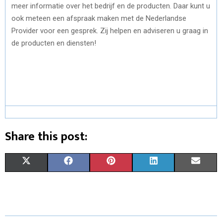
meer informatie over het bedrijf en de producten. Daar kunt u
ook meteen een afspraak maken met de Nederlandse
Provider voor een gesprek. Zij helpen en adviseren u graag in
de producten en diensten!
Share this post:
S
S
S
S
S
X
F
P
L
E
H
H
H
H
H
(
A
I
I
M
A
A
A
A
A
T
C
N
N
A
R
R
R
R
R
W
E
T
K
I