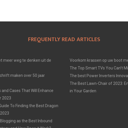
FREQUENTLY READ ARTICLES
t meer weg te denken uit de
Voorkom krassen op uw boot me
The Top Smart TVs You Can’t Mi
chrift maken over 50 jaar
The best Power Inverters Innova
The Best Lawn-Chair of 2023: E
 and Cases That Will Enhance
in Your Garden
r 2023
Guide To Finding the Best Dragon
n 2023
 Blogging as the Best Inbound