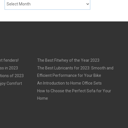
t fenders!
The Best Fitwhey of the Year 2023
ss in 2023
The Best Lubricants for 2023: Smooth and
Efficient Performance for Your Bike
tions of 2023
An Introduction to Home Office Sets
njoy Comfort
How to Choose the Perfect Sofa for Your
Home