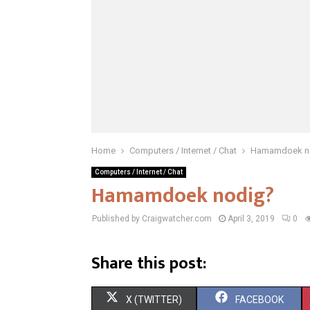
Home
Computers / Internet / Chat
Hamamdoek n
Computers / Internet / Chat
Hamamdoek nodig?
Published by Craigwatcher.com
April 3, 2019
0
Share this post:
S
S
X (TWITTER)
FACEBOOK