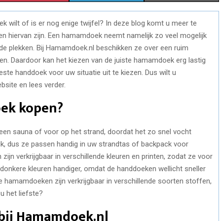
H
H
H
 wilt of is er nog enige twijfel? In deze blog komt u meer te
A
A
A
 hiervan zijn. Een hamamdoek neemt namelijk zo veel mogelijk
R
R
R
lde plekken. Bij Hamamdoek.nl beschikken ze over een ruim
. Daardoor kan het kiezen van de juiste hamamdoek erg lastig
E
E
E
este handdoek voor uw situatie uit te kiezen. Dus wilt u
O
O
O
site en lees verder.
N
N
N
ek kopen?
en sauna of voor op het strand, doordat het zo snel vocht
ik, dus ze passen handig in uw strandtas of backpack voor
jn verkrijgbaar in verschillende kleuren en printen, zodat ze voor
n donkere kleuren handiger, omdat de handdoeken wellicht sneller
. De hamamdoeken zijn verkrijgbaar in verschillende soorten stoffen,
u het liefste?
bij Hamamdoek.nl