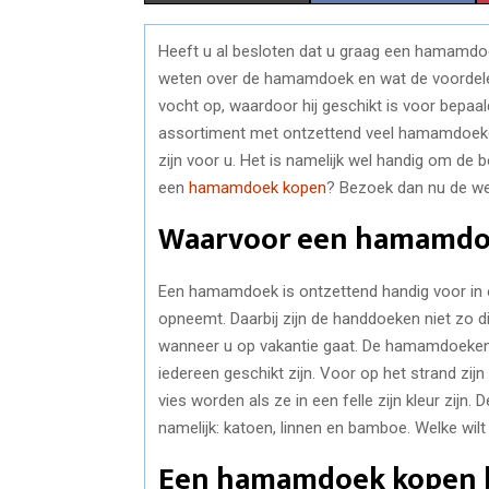
H
H
Heeft u al besloten dat u graag een hamamdoek
A
A
weten over de hamamdoek en wat de voordelen
R
R
vocht op, waardoor hij geschikt is voor bepaa
assortiment met ontzettend veel hamamdoeken
E
E
zijn voor u. Het is namelijk wel handig om de b
O
O
een
hamamdoek kopen
? Bezoek dan nu de web
N
N
Waarvoor een hamamdo
Een hamamdoek is ontzettend handig voor in e
opneemt. Daarbij zijn de handdoeken niet zo d
wanneer u op vakantie gaat. De hamamdoeken zi
iedereen geschikt zijn. Voor op het strand zij
vies worden als ze in een felle zijn kleur zijn
namelijk: katoen, linnen en bamboe. Welke wilt 
Een hamamdoek kopen 