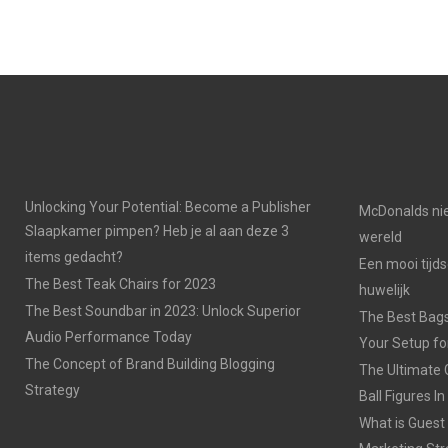
Unlocking Your Potential: Become a Publisher
McDonalds nie
Slaapkamer pimpen? Heb je al aan deze 3
wereld
items gedacht?
Een mooi tijds
The Best Teak Chairs for 2023
huwelijk
The Best Soundbar in 2023: Unlock Superior
The Best Bags
Audio Performance Today
Your Setup fo
The Concept of Brand Building Blogging
The Ultimate 
Strategy
Ball Figures I
What is Guest