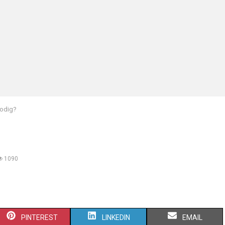
odig?
1090
S
S
S
PINTEREST
LINKEDIN
EMAIL