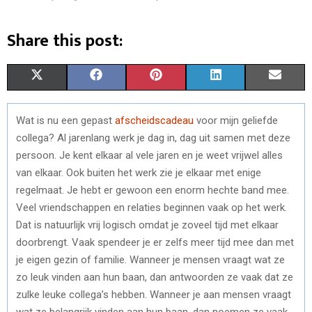
Share this post:
S
S
S
S
S
X
F
P
L
E
H
H
H
H
H
(
A
I
I
M
Wat is nu een gepast
afscheidscadeau
voor mijn geliefde
A
A
A
A
A
T
C
N
N
A
collega? Al jarenlang werk je dag in, dag uit samen met deze
R
R
R
R
R
W
E
T
K
I
persoon. Je kent elkaar al vele jaren en je weet vrijwel alles
van elkaar. Ook buiten het werk zie je elkaar met enige
E
E
E
E
E
I
B
E
E
L
regelmaat. Je hebt er gewoon een enorm hechte band mee.
O
O
O
O
O
T
O
R
D
Veel vriendschappen en relaties beginnen vaak op het werk.
Dat is natuurlijk vrij logisch omdat je zoveel tijd met elkaar
N
N
N
N
N
T
O
E
I
doorbrengt. Vaak spendeer je er zelfs meer tijd mee dan met
E
K
S
N
je eigen gezin of familie. Wanneer je mensen vraagt wat ze
zo leuk vinden aan hun baan, dan antwoorden ze vaak dat ze
R
T
zulke leuke collega’s hebben. Wanneer je aan mensen vraagt
)
wat ze belangrijk vinden aan hun baan, dan noemen ze vaak